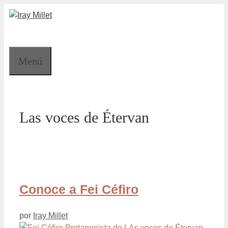
Saltar
al
contenido
Menú
Las voces de Étervan
Conoce a Fei Céfiro
por
Iray Millet