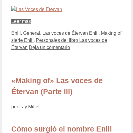
Leer más
Categorías
Etiquetas
Enlil
,
General
,
Las voces de Étervan
Enlil
,
Making of
sierie Enlil
,
Personajes del libro Las voces de
Étervan
Deja un comentario
«Making of» Las voces de
Étervan (Parte III)
por
Iray Millet
Cómo surgió el nombre Enlil