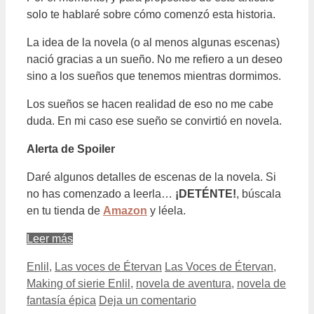
solo te hablaré sobre cómo comenzó esta historia.
La idea de la novela (o al menos algunas escenas)
nació gracias a un sueño. No me refiero a un deseo
sino a los sueños que tenemos mientras dormimos.
Los sueños se hacen realidad de eso no me cabe
duda. En mi caso ese sueño se convirtió en novela.
Alerta de Spoiler
Daré algunos detalles de escenas de la novela. Si
no has comenzado a leerla…
¡DETÉNTE!
, búscala
en tu tienda de
Amazon
y léela.
Leer más
Categorías
Etiquetas
Enlil
,
Las voces de Étervan
Las Voces de Étervan
,
Making of sierie Enlil
,
novela de aventura
,
novela de
fantasía épica
Deja un comentario