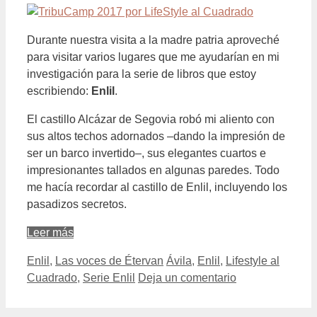
Durante nuestra visita a la madre patria aproveché
para visitar varios lugares que me ayudarían en mi
investigación para la serie de libros que estoy
escribiendo:
Enlil
.
El castillo Alcázar de Segovia robó mi aliento con
sus altos techos adornados –dando la impresión de
ser un barco invertido–, sus elegantes cuartos e
impresionantes tallados en algunas paredes. Todo
me hacía recordar al castillo de Enlil, incluyendo los
pasadizos secretos.
Leer más
Categorías
Etiquetas
Enlil
,
Las voces de Étervan
Ávila
,
Enlil
,
Lifestyle al
Cuadrado
,
Serie Enlil
Deja un comentario