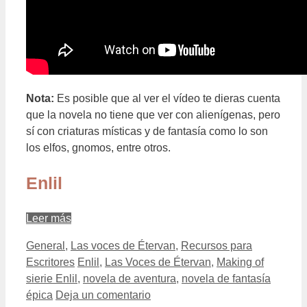
Nota:
Es posible que al ver el vídeo te dieras cuenta
que la novela no tiene que ver con alienígenas, pero
sí con criaturas místicas y de fantasía como lo son
los elfos, gnomos, entre otros.
Enlil
Leer más
Categorías
General
,
Las voces de Étervan
,
Recursos para
Etiquetas
Escritores
Enlil
,
Las Voces de Étervan
,
Making of
sierie Enlil
,
novela de aventura
,
novela de fantasía
épica
Deja un comentario