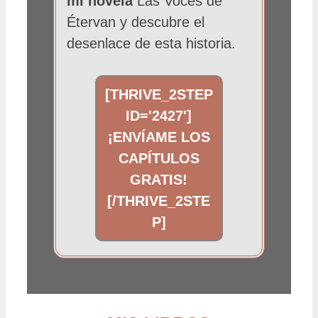
mi novela
Las Voces de
Étervan y descubre el
desenlace de esta historia.
[THRIVE_2STEP
ID='2427']
¡ENVÍAME LOS
CAPÍTULOS
GRATIS!
[/THRIVE_2STE
P]