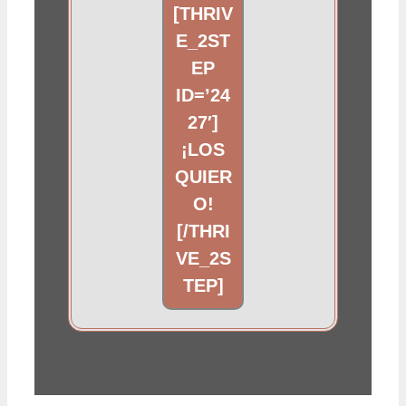
[THRIV
E_2ST
EP
ID=’24
27′]
¡LOS
QUIER
O!
[/THRI
VE_2S
TEP]