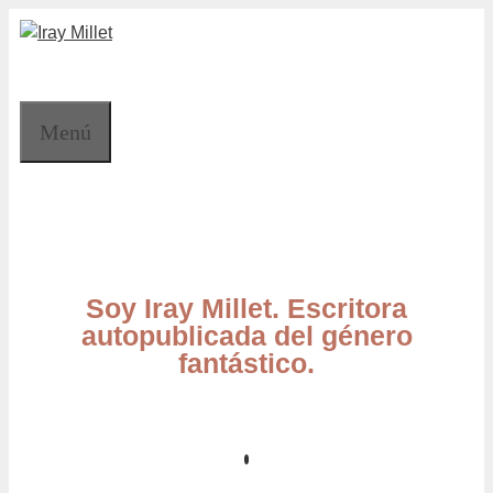
Saltar
al
contenido
Menú
Soy Iray Millet. Escritora
autopublicada del género
fantástico.