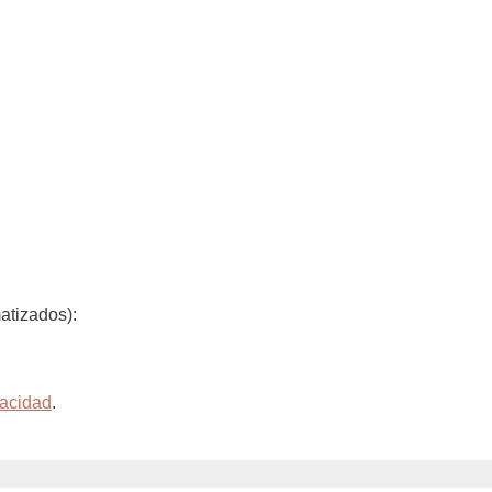
atizados):
vacidad
.