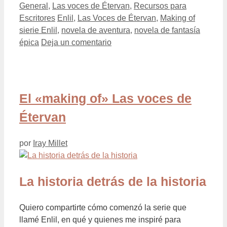
Categorías
General
,
Las voces de Étervan
,
Recursos para
Etiquetas
Escritores
Enlil
,
Las Voces de Étervan
,
Making of
sierie Enlil
,
novela de aventura
,
novela de fantasía
épica
Deja un comentario
El «making of» Las voces de
Étervan
por
Iray Millet
La historia detrás de la historia
Quiero compartirte cómo comenzó la serie que
llamé Enlil, en qué y quienes me inspiré para