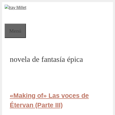
Saltar
al
contenido
Menú
novela de fantasía épica
«Making of» Las voces de
Étervan (Parte III)