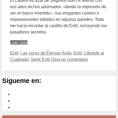
El castillo Alcázar de Segovia robó mi aliento con
sus altos techos adornados –dando la impresión de
ser un barco invertido–, sus elegantes cuartos e
impresionantes tallados en algunas paredes. Todo
me hacía recordar al castillo de Enlil, incluyendo los
pasadizos secretos.
Leer más
Categorías
Etiquetas
Enlil
,
Las voces de Étervan
Ávila
,
Enlil
,
Lifestyle al
Cuadrado
,
Serie Enlil
Deja un comentario
Sígueme en: