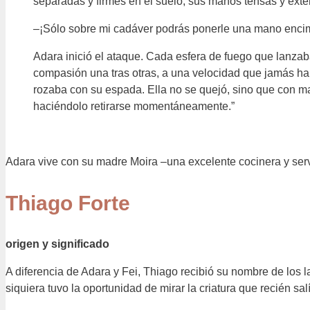
separadas y firmes en el suelo, sus manos tensas y exte
–¡Sólo sobre mi cadáver podrás ponerle una mano encim
Adara inició el ataque. Cada esfera de fuego que lanzab
compasión una tras otras, a una velocidad que jamás hab
rozaba con su espada. Ella no se quejó, sino que con ma
haciéndolo retirarse momentáneamente.”
Adara vive con su madre Moira –una excelente cocinera y servi
Thiago Forte
origen y significado
A diferencia de Adara y Fei, Thiago recibió su nombre de los 
siquiera tuvo la oportunidad de mirar la criatura que recién sa