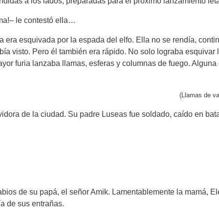
ndidas a los lados, preparadas para el próximo lanzamiento leta
a!– le contestó ella…
a era esquivada por la espada del elfo. Ella no se rendía, cont
ía visto. Pero él también era rápido. No solo lograba esquivar 
yor furia lanzaba llamas, esferas y columnas de fuego. Alguna q
(Llamas de va
dora de la ciudad. Su padre Luseas fue soldado, caído en batal
labios de su papá, el señor Amik. Lamentablemente la mamá, Elen
lía de sus entrañas.