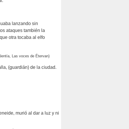
l.
inuaba lanzando sin
los ataques también la
ue otra tocaba al elfo
lentía, Las voces de Étervan)
la, (guardián) de la ciudad.
eide, murió al dar a luz y ni