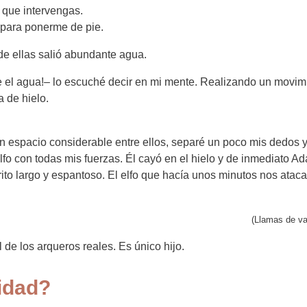
 que intervengas.
 para ponerme de pie.
de ellas salió abundante agua.
bre el agua!– lo escuché decir en mi mente. Realizando un movi
a de hielo.
un espacio considerable entre ellos, separé un poco mis dedos
fo con todas mis fuerzas. Él cayó en el hielo y de inmediato Ad
to largo y espantoso. El elfo que hacía unos minutos nos ata
(Llamas de va
l de los arqueros reales. Es único hijo.
idad?