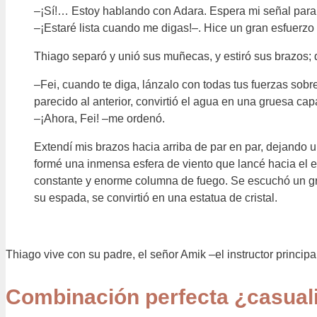
–¡Sí!… Estoy hablando con Adara. Espera mi señal para
–¡Estaré lista cuando me digas!–. Hice un gran esfuerzo
Thiago separó y unió sus muñecas, y estiró sus brazos; 
–Fei, cuando te diga, lánzalo con todas tus fuerzas so
parecido al anterior, convirtió el agua en una gruesa cap
–¡Ahora, Fei! –me ordenó.
Extendí mis brazos hacia arriba de par en par, dejando 
formé una inmensa esfera de viento que lancé hacia el el
constante y enorme columna de fuego. Se escuchó un gri
su espada, se convirtió en una estatua de cristal.
Thiago vive con su padre, el señor Amik –el instructor principa
Combinación perfecta ¿casual