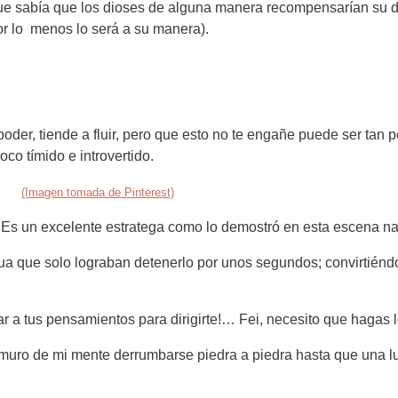
ue sabía que los dioses de alguna manera recompensarían su dol
or lo menos lo será a su manera).
poder, tiende a fluir, pero que esto no te engañe puede ser tan p
co tímido e introvertido.
(Imagen tomada de Pinterest)
r. Es un excelente estratega como lo demostró en esta escena na
a que solo lograban detenerlo por unos segundos; convirtiéndo
r a tus pensamientos para dirigirte!… Fei, necesito que hagas 
el muro de mi mente derrumbarse piedra a piedra hasta que una l