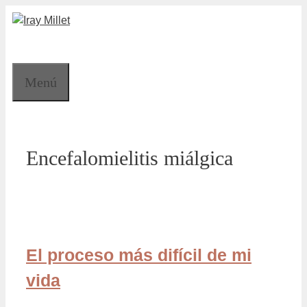
Saltar
al
contenido
Menú
Encefalomielitis miálgica
El proceso más difícil de mi
vida